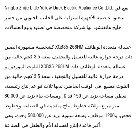
Ningbo Zhijie Little Yellow Duck Electric Appliance Co.,Ltd. يقع في
نينغبو، عاصمة الأجهزة المنزلية على الجانب الجنوبي من جسر
خليج هانغتشو. إنها شركة متخصصة في تصنيع وبيع الغسالات.
كشخصية مشهورة
الصين XQB35-268HM غسالة متعددة الوظائف
ذات درجة حرارة عالية للغسيل والتجفيف سعة 3.5 كجم خالية من
XQB35-268HM غسالة متعددة الوظائف ذات
و
التلوث الموردين
درجة حرارة عالية للغسيل والتجفيف سعة 3.5 كجم خالية من
التلوث مصنع
. في الوقت الحاضر، لديها ثلاث قواعد إنتاج رئيسية،
تغطي مساحة تزيد عن 150 فدانًا، ومساحة بناء تزيد عن 80.000
متر مربع، وثلاثة خطوط إنتاج متقدمة في الصناعة وخطوط
فحص، و1200 موظف، وسعة سنوية تزيد عن 500.000 وحدة، وهي
أكبر قاعدة إنتاج لغسالة الأم والطفل في الصناعة.