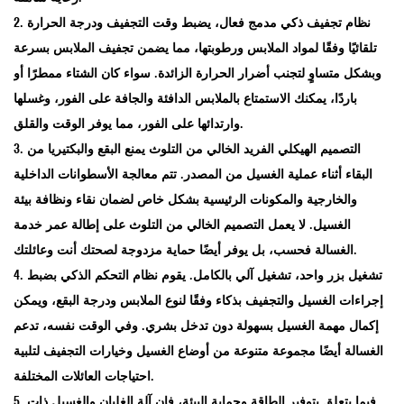
2. نظام تجفيف ذكي مدمج فعال، يضبط وقت التجفيف ودرجة الحرارة
تلقائيًا وفقًا لمواد الملابس ورطوبتها، مما يضمن تجفيف الملابس بسرعة
وبشكل متساوٍ لتجنب أضرار الحرارة الزائدة. سواء كان الشتاء ممطرًا أو
باردًا، يمكنك الاستمتاع بالملابس الدافئة والجافة على الفور، وغسلها
وارتدائها على الفور، مما يوفر الوقت والقلق.
3. التصميم الهيكلي الفريد الخالي من التلوث يمنع البقع والبكتيريا من
البقاء أثناء عملية الغسيل من المصدر. تتم معالجة الأسطوانات الداخلية
والخارجية والمكونات الرئيسية بشكل خاص لضمان نقاء ونظافة بيئة
الغسيل. لا يعمل التصميم الخالي من التلوث على إطالة عمر خدمة
الغسالة فحسب، بل يوفر أيضًا حماية مزدوجة لصحتك أنت وعائلتك.
4. تشغيل بزر واحد، تشغيل آلي بالكامل. يقوم نظام التحكم الذكي بضبط
إجراءات الغسيل والتجفيف بذكاء وفقًا لنوع الملابس ودرجة البقع، ويمكن
إكمال مهمة الغسيل بسهولة دون تدخل بشري. وفي الوقت نفسه، تدعم
الغسالة أيضًا مجموعة متنوعة من أوضاع الغسيل وخيارات التجفيف لتلبية
احتياجات العائلات المختلفة.
5. فيما يتعلق بتوفير الطاقة وحماية البيئة، فإن آلة الغليان والغسيل ذات